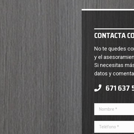
CONTACTA C
No te quedes con
y el asesoramien
Si necesitas más
datos y comentar
671 637