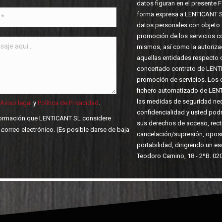
datos figuran en el presente 
forma expresa a LENTICANT SL
datos personales con objeto d
promoción de los servicios c
mismos, así como la autoriza
aquellas entidades respecto d
concertado contrato de LENT
promoción de servicios. Los d
fichero automatizado de LEN
las medidas de seguridad nec
Aviso legal
y
Política de Privacidad
.
confidencialidad y usted podrá
nformación que LENTICANT SL considere
sus derechos de acceso, recti
o).
cancelación/supresión, oposic
portabilidad, dirigiendo un e
Teodoro Camino, 18 - 2ºB. 02