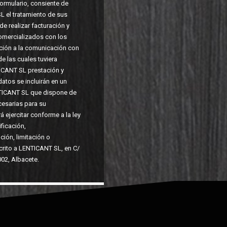
Formulario, consiente de
 el tratamiento de sus
e realizar facturación y
omercializados con los
ción a la comunicación con
e las cuales tuviera
ICANT SL prestación y
atos se incluirán en un
TICANT SL que dispone de
esarias para su
 ejercitar conforme a la ley
ficación,
ión, limitación o
scrito a LENTICANT SL, en C/
002, Albacete.