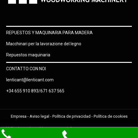
REPUESTOS Y MAQUINARIA PARA MADERA
Macchinari per la lavorazione del legno
Repuestos maquinaria
CONTATTO CON NOI
lenticant@lenticant.com
+34 655 910 893/671 637 565
Empresa
-
Aviso legal
-
Política de privacidad
-
Política de cookies
Utilizziamo i cookie per una migliore
Accetto
esperienza utente. Li accettate?