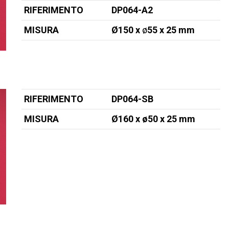
RIFERIMENTO
DP064-A2
MISURA
Ø150 x
ø
55 x 25 mm
RIFERIMENTO
DP064-SB
MISURA
Ø160 x ø50
x 25 mm