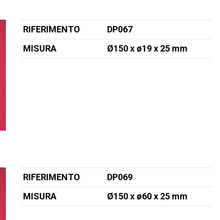
RIFERIMENTO
DP067
MISURA
Ø150 x ø19
x 25
mm
RIFERIMENTO
DP069
MISURA
Ø150 x ø60
x 25
mm