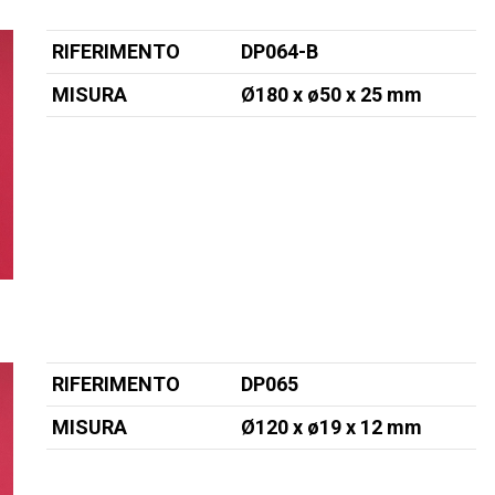
RIFERIMENTO
DP064-B
MISURA
Ø180 x ø50
x 25 mm
RIFERIMENTO
DP065
MISURA
Ø120 x ø19
x 12 mm