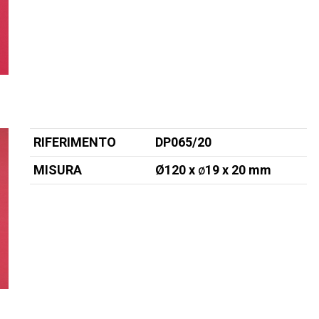
RIFERIMENTO
DP065/20
MISURA
Ø120 x
ø
19 x 20 mm