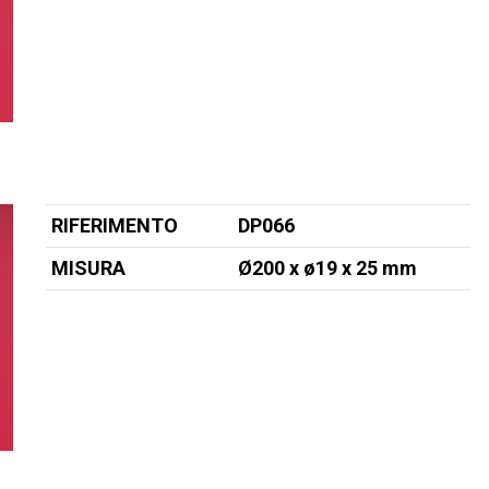
RIFERIMENTO
DP066
MISURA
Ø200 x ø19
x 25
mm