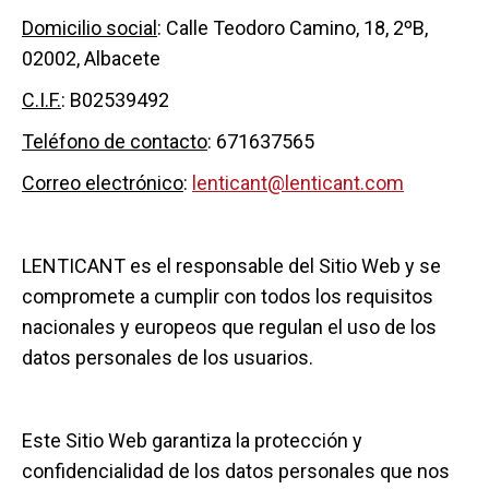
D
omicilio social
: Calle Teodoro Camino, 18, 2ºB,
02002, Albacete
C
.
I
.
F
.
: B02539492
T
e
l
é
f
ono de contacto
: 671637565
C
orreo electrónico
:
lenticant@lenticant.com
LENTICANT es el responsable del Sitio Web y se
compromete a cumplir con todos los requisitos
nacionales y europeos que regulan el uso de los
datos personales de los usuarios.
Este Sitio Web garantiza la protección y
confidencialidad de los datos personales que nos