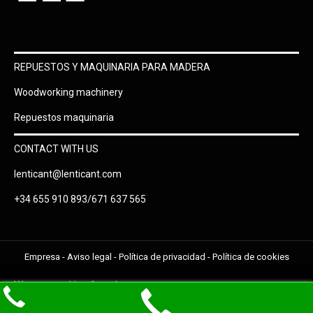
REPUESTOS Y MAQUINARIA PARA MADERA
Woodworking machinery
Repuestos maquinaria
CONTACT WITH US
lenticant@lenticant.com
+34 655 910 893/671 637 565
Empresa
-
Aviso legal
-
Política de privacidad
-
Política de cookies
We use cookies for a better user
I accept
experience. Do you accept them?